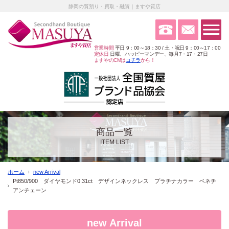
静岡の質預り・買取・融資｜ますや質店
営業時間
平日 9：00～18：30 / 土・祝日 9：00～17：00
定休日
日曜、ハッピーマンデー、毎月7・17・27日
ますやのCMは
コチラ
から！
商品一覧
ITEM LIST
ホーム
new Arrival
Pt850/900 ダイヤモンド0.31ct デザインネックレス プラチナカラー ベネチ
アンチェーン
new Arrival