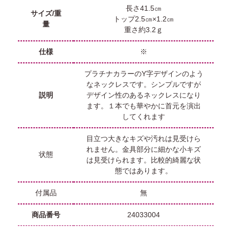
長さ41.5㎝
サイズ/重
トップ2.5㎝×1.2㎝
量
重さ約3.2ｇ
仕様
※
プラチナカラーのY字デザインのよう
なネックレスです。シンプルですが
説明
デザイン性のあるネックレスになり
ます。１本でも華やかに首元を演出
してくれます
目立つ大きなキズや汚れは見受けら
れません。金具部分に細かな小キズ
状態
は見受けられます。比較的綺麗な状
態ではあります。
付属品
無
商品番号
24033004