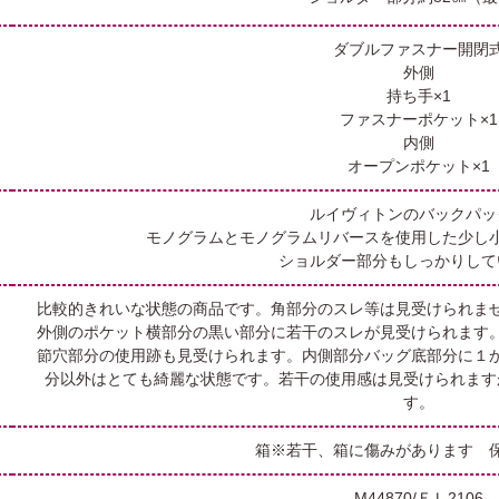
ダブルファスナー開閉
外側
持ち手×1
ファスナーポケット×1
内側
オープンポケット×1
ルイヴィトンのバックパッ
モノグラムとモノグラムリバースを使用した少し
ショルダー部分もしっかりして
比較的きれいな状態の商品です。角部分のスレ等は見受けられま
外側のポケット横部分の黒い部分に若干のスレが見受けられます
節穴部分の使用跡も見受けられます。内側部分バッグ底部分に１
分以外はとても綺麗な状態です。若干の使用感は見受けられます
す。
箱※若干、箱に傷みがあります 
M44870/ＦＬ2106