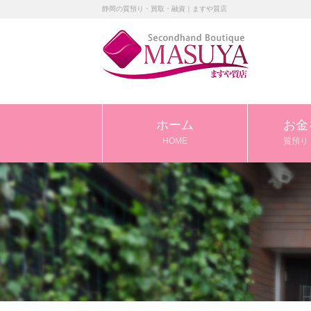
静岡の質預り・買取・融資｜ますや質店
ホーム
お金
HOME
質預り 