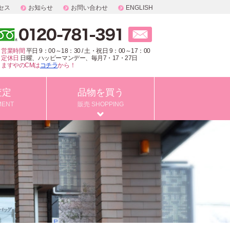
セス
お知らせ
お問い合わせ
ENGLISH
営業時間
平日 9：00～18：30 / 土・祝日 9：00～17：00
定休日
日曜、ハッピーマンデー、毎月7・17・27日
ますやのCMは
コチラ
から！
査定
品物を買う
MENT
販売 SHOPPING