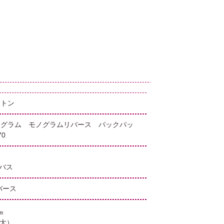
ィトン
モノグラム モノグラムリバース バックパッ
0
バス
バース
㎝
最大）