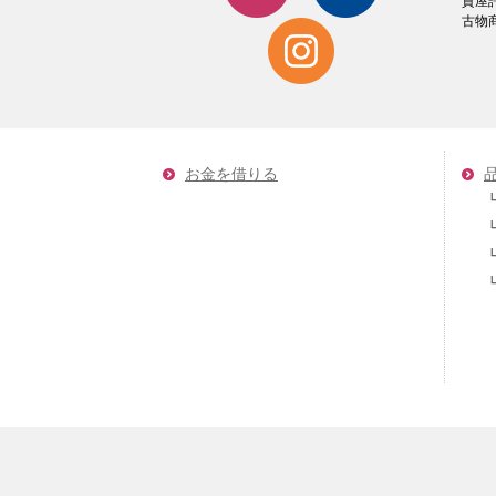
質屋
古物商
お金を借りる