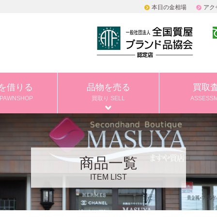
本日の金相場
アク
を借りる
品物を売る
買取
PAWNSHOP
買取り SELL
ASSESS
商品一覧
ITEM LIST