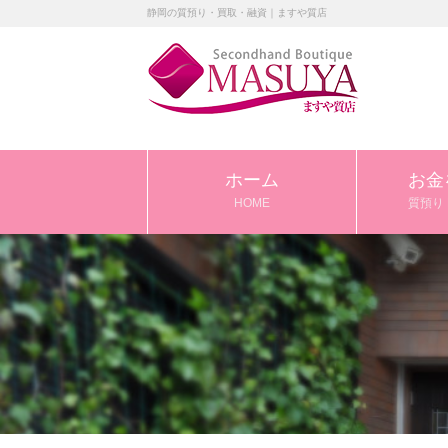
静岡の質預り・買取・融資｜ますや質店
ホーム
お金
HOME
質預り 