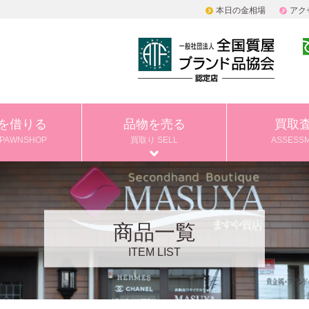
本日の金相場
アク
を借りる
品物を売る
買取
PAWNSHOP
買取り SELL
ASSESS
商品一覧
ITEM LIST