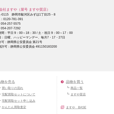
会社ますや（屋号 ますや質店）
1-0115 静岡市駿河区みずほ1丁目25－8
E：
0120-781-391
：
054-257-5575
054-207-7292
間：平日 9：00～18：30 / 土・祝日 9：00～17：00
日：日曜、ハッピーマンデー、毎月7・17・27日
許可：静岡県公安委員会 第21号
許可：静岡県公安委員会 491150183200
品物を売る
品物を買う
買い取りの流れ
商品一覧
宅配買取セットについて
ますや質店
宅配買取セット申し込み
かんたん買取査定
ますや BASE