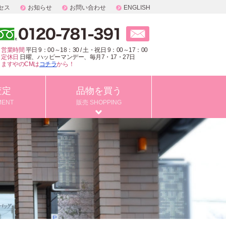
セス
お知らせ
お問い合わせ
ENGLISH
営業時間
平日 9：00～18：30 / 土・祝日 9：00～17：00
定休日
日曜、ハッピーマンデー、毎月7・17・27日
ますやのCMは
コチラ
から！
査定
品物を買う
MENT
販売 SHOPPING