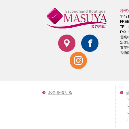
株式
〒42
FRE
TEL
FAX：
営業時
定休
質屋
古物商
お金を借りる