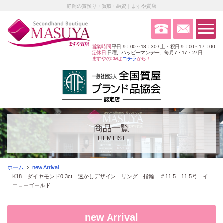
静岡の質預り・買取・融資｜ますや質店
営業時間
平日 9：00～18：30 / 土・祝日 9：00～17：00
定休日
日曜、ハッピーマンデー、毎月7・17・27日
ますやのCMは
コチラ
から！
商品一覧
ITEM LIST
ホーム
new Arrival
K18 ダイヤモンド0.3ct 透かしデザイン リング 指輪 ＃11.5 11.5号 イ
エローゴールド
new Arrival