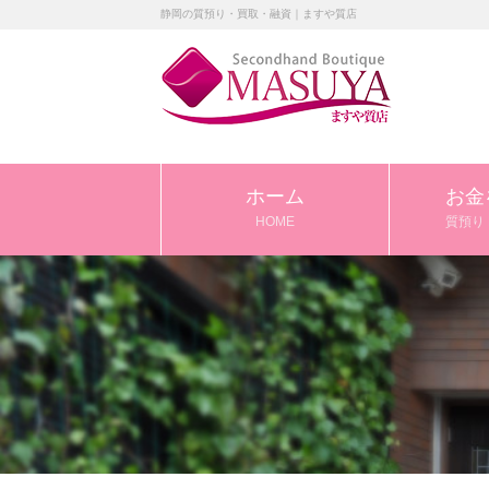
静岡の質預り・買取・融資｜ますや質店
ホーム
お金
HOME
質預り 