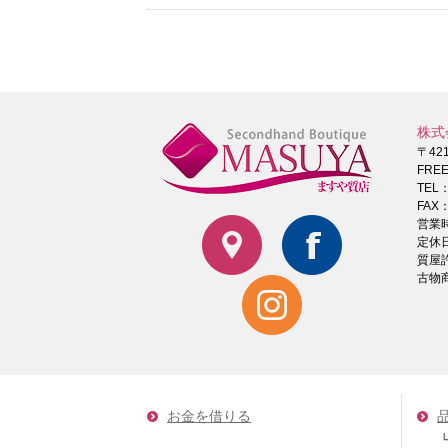
株式
〒42
FRE
TEL
FAX：
営業時
定休
質屋
古物商
お金を借りる