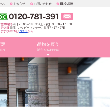
セス
お知らせ
お問い合わせ
ENGLISH
営業時間
平日 9：00～18：30 / 土・祝日 9：00～17：00
定休日
日曜、ハッピーマンデー、毎月7・17・27日
ますやのCMは
コチラ
から！
査定
品物を買う
MENT
販売 SHOPPING