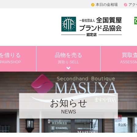
本日の金相場
アク
を借りる
品物を売る
買取
PAWNSHOP
買取り SELL
ASSESS
お知らせ
NEWS