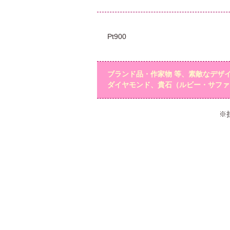
Pt900
ブランド品・作家物 等、素敵なデザ
ダイヤモンド、貴石（ルビー・サファ
※