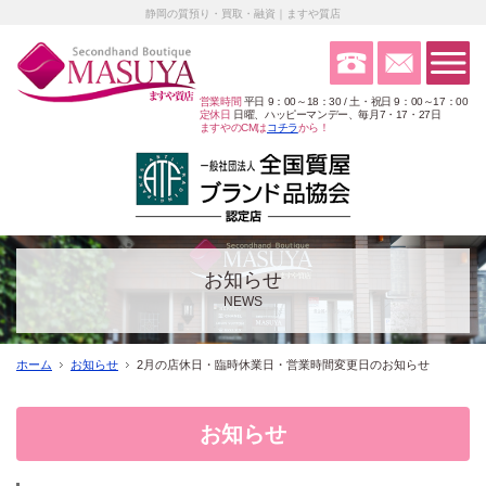
静岡の質預り・買取・融資｜ますや質店
営業時間
平日 9：00～18：30 / 土・祝日 9：00～17：00
定休日
日曜、ハッピーマンデー、毎月7・17・27日
ますやのCMは
コチラ
から！
お知らせ
NEWS
ホーム
お知らせ
2月の店休日・臨時休業日・営業時間変更日のお知らせ
お知らせ