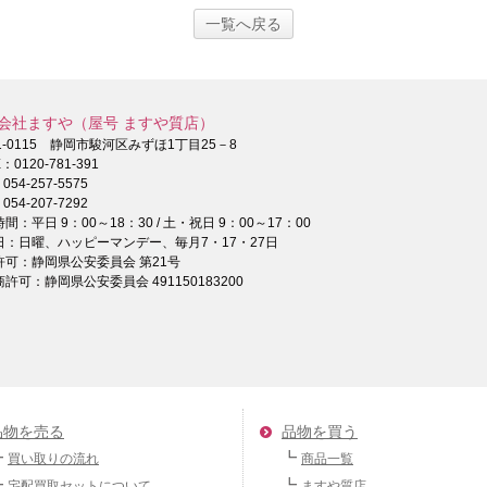
一覧へ戻る
会社ますや（屋号 ますや質店）
1-0115 静岡市駿河区みずほ1丁目25－8
E：
0120-781-391
：
054-257-5575
054-207-7292
間：平日 9：00～18：30 / 土・祝日 9：00～17：00
日：日曜、ハッピーマンデー、毎月7・17・27日
許可：静岡県公安委員会 第21号
許可：静岡県公安委員会 491150183200
品物を売る
品物を買う
買い取りの流れ
商品一覧
宅配買取セットについて
ますや質店