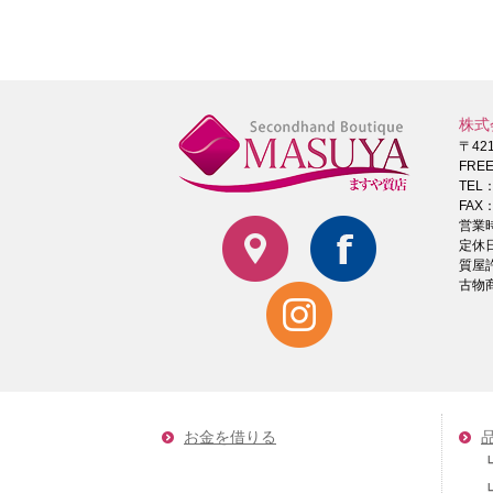
株式
〒42
FRE
TEL
FAX：
営業時
定休
質屋
古物商
お金を借りる