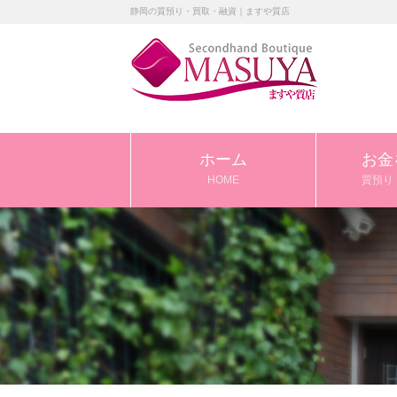
静岡の質預り・買取・融資｜ますや質店
ホーム
お金
HOME
質預り 