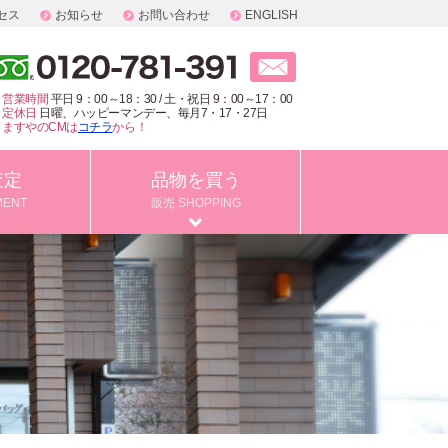
セス
お知らせ
お問い合わせ
ENGLISH
営業時間
平日 9：00～18：30 / 土・祝日 9：00～17：00
定休日
日曜、ハッピーマンデー、毎月7・17・27日
ますやのCMは
コチラ
から！
査定
品物を買う
MENT
販売 SHOPPING