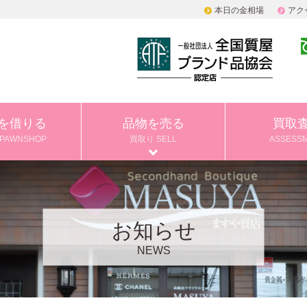
本日の金相場
アク
を借りる
品物を売る
買取
PAWNSHOP
買取り SELL
ASSESS
お知らせ
NEWS